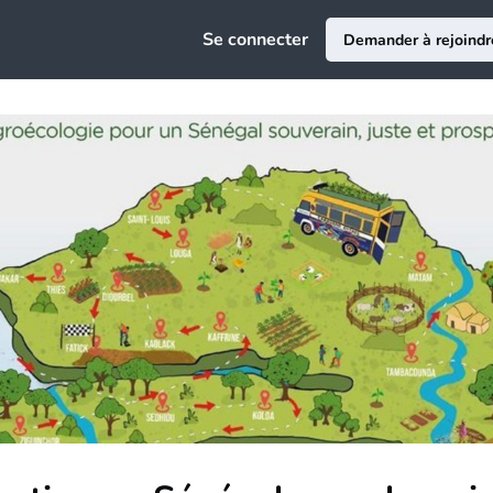
e
Se connecter
Demander à rejoindr
ciation
au
ce Emploi
epreneuriat
sion