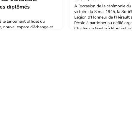
des diplômés
A l’occasion de la cérémonie du
victoire du 8 mai 1945, la Soci
Légion d’Honneur de l’Hérault a
é le lancement officiel du
l’école à participer au défilé org
e, nouvel espace d’échange et
Charles de Gaulle à Montpellier
de l'institut agro
l’honneur le nouveau drapeau d
 première visio, plus de 20
présenté pour la toute première
 venus d’horizons variés.
du 11 novembre derni
mploi, d’autres en poste mais
 de leur parcours… Tous
lonté : celle de