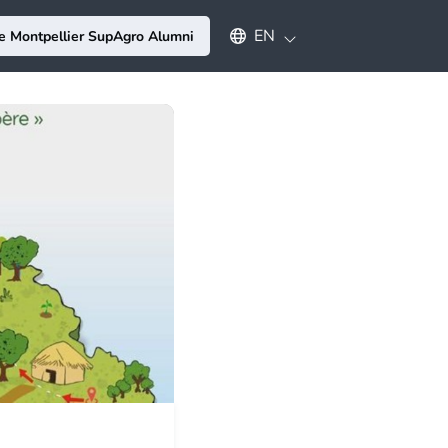
Select an available language
EN
e Montpellier SupAgro Alumni