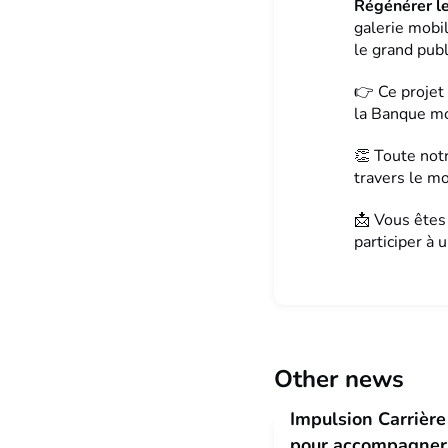
Régénérer le
galerie mobi
le grand publ
👉 Ce projet
la Banque mo
👏 Toute not
travers le mo
📩 Vous êtes
participer à 
Other news
Impulsion Carrière
pour accompagner 