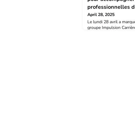
professionnelles 
April 28, 2025
Le lundi 28 avril a marqu
groupe Impulsion Carrièr
de solidarité entre alumni 
montpellier.Lors de cette
alumni se sont connectés,
Certains en recherche d’e
en réflexion sur la suite
partageaient une même vo