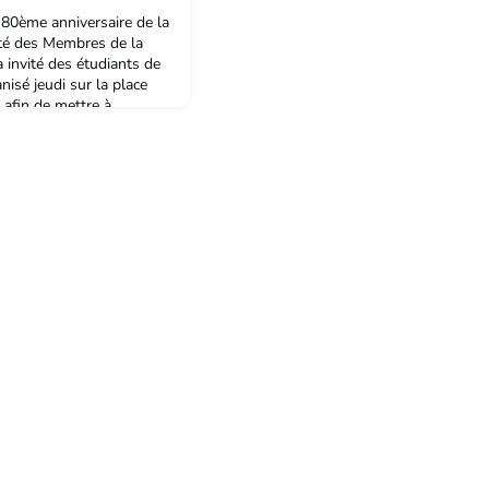
 80ème anniversaire de la
été des Membres de la
 invité des étudiants de
anisé jeudi sur la place
 afin de mettre à
e l’établissement
 fois lors de la cérémonie