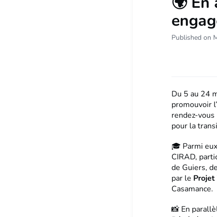
🌍 En 
engagé
Published on 
Du 5 au 24 m
promouvoir l’
rendez-vous 
pour la trans
🎓 Parmi eu
CIRAD, parti
de Guiers, de
par le
Projet
Casamance.
📸 En parallè