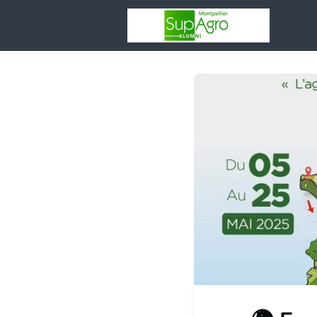
Votr
asso
Rése
Espa
Entr
Adhé