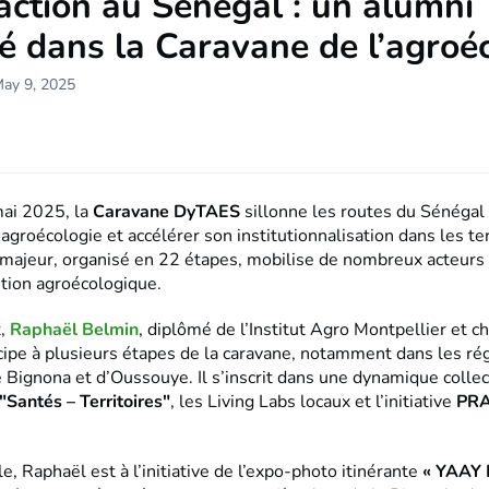
action au Sénégal : un alumni
 dans la Caravane de l’agroé
May 9, 2025
ai 2025, la
Caravane DyTAES
sillonne les routes du Sénégal
agroécologie et accélérer son institutionnalisation dans les ter
majeur, organisé en 22 étapes, mobilise de nombreux acteurs
ition agroécologique.
x,
Raphaël Belmin
, diplômé de l’Institut Agro Montpellier et c
cipe à plusieurs étapes de la caravane, notamment dans les ré
 Bignona et d’Oussouye. Il s’inscrit dans une dynamique collec
 "Santés – Territoires"
, les Living Labs locaux et l’initiative
PR
le, Raphaël est à l’initiative de l’expo-photo itinérante
« YAAY