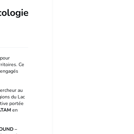
cologie
 pour
ritoires. Ce
 engagés
hercheur au
gions du Lac
tive portée
ATAM
en
 DUND –