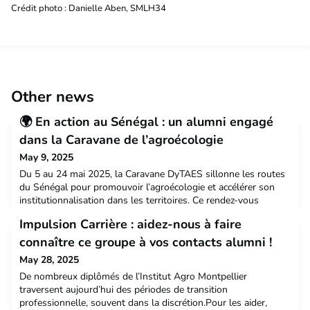
Crédit photo : Danielle Aben, SMLH34
Other news
🌍 En action au Sénégal : un alumni engagé
dans la Caravane de l’agroécologie
May 9, 2025
Du 5 au 24 mai 2025, la Caravane DyTAES sillonne les routes
du Sénégal pour promouvoir l’agroécologie et accélérer son
institutionnalisation dans les territoires. Ce rendez-vous
majeur, organisé en 22 étapes, mobilise de nombreux acteurs
Impulsion Carrière : aidez-nous à faire
engagés pour la transition agroécologique.🎓 Parmi
eux, Raphaël Belmin, diplômé de l’Institut Agro Montpellier et
connaître ce groupe à vos contacts alumni !
chercheur au CIRAD, participe à plusieurs étapes
May 28, 2025
De nombreux diplômés de l’Institut Agro Montpellier
traversent aujourd’hui des périodes de transition
professionnelle, souvent dans la discrétion.Pour les aider,