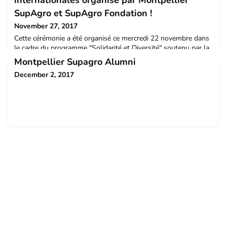
internationales organisé par Montpellier
SupAgro et SupAgro Fondation !
November 27, 2017
Cette cérémonie a été organisé ce mercredi 22 novembre dans
le cadre du programme "Solidarité et Diversité" soutenu par la
fondation – C’est dans l’amphithéâtre Louis Pasteur chargé
Montpellier Supagro Alumni
d’histoires que la première cérémonie des bourses
December 2, 2017
internationales s’est tenue.Cet événement souligne la politique
d’ouverture sociale et internationale de Montpellier SupAgro.
Par le dispositif de bourses de mobilité e