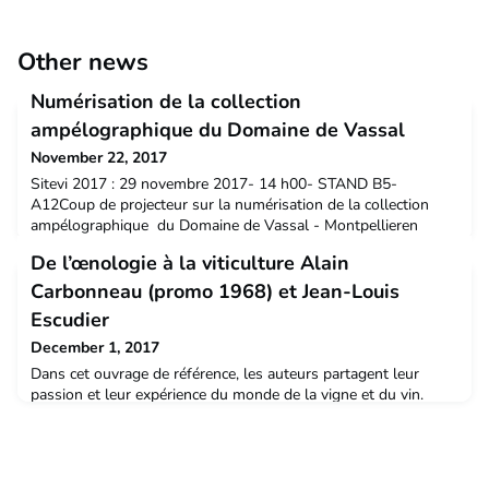
Other news
Numérisation de la collection
ampélographique du Domaine de Vassal
November 22, 2017
Sitevi 2017 : 29 novembre 2017- 14 h00- STAND B5-
A12Coup de projecteur sur la numérisation de la collection
ampélographique du Domaine de Vassal - Montpellieren
présence du professeur Jean Michel Boursiquot ,ampélographe
De l’œnologie à la viticulture Alain
de renommée internationale sur le stand de Montpellier
SupAgro et ses partenaires N'hésitez pas à venir le rencontrer
Carbonneau (promo 1968) et Jean-Louis
Pour plus d'informations sur le programme de Montpellier
Escudier
Sup
December 1, 2017
Dans cet ouvrage de référence, les auteurs partagent leur
passion et leur expérience du monde de la vigne et du vin.
Soucieux de transmettreà la fois les bases scientifiques
fondamentales et les savoir-faire, ils s’adressent à un large
public, amateurs, initiés et professionnels.Cet ouvrage aborde
l’ensemble des étapes allant de l’environnement de la vigne à