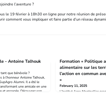
ejoindre l’aventure ?
us le 19 février à 18h30 en ligne pour notre réunion de présen
rir comment vous impliquer et faire partie d’un réseau dynam
le - Antoine Talhouk
Formation « Politique a
alimentaire sur les terr
 tant que bénévole ?
l’action en commun ave
s à l’honneur Antoine Talhouk,
»
 SupAgro Alumni. Il a été le
February 11, 2025
 transformant une amicale en une
ive et engagée. Découvrez son
L’Institut Agro Montpellier pr
eau, ça ne vit que si on
intitulée « Politique agricole et 
Antoine Talhouk👉 Bonjour
territoires : Construire l’actio
enter en q
agriculteurs », qui se tiendra 