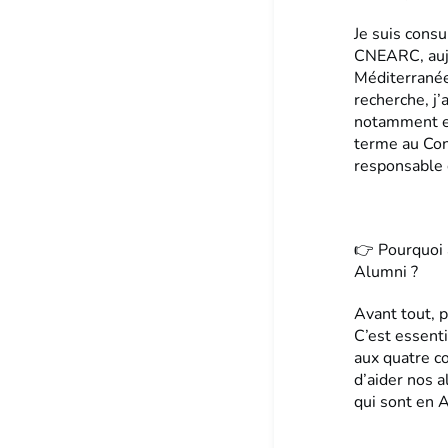
Je suis cons
CNEARC, aujo
Méditerranée
recherche, j’
notamment en
terme au Con
responsable 
👉 Pourquoi 
Alumni ?
Avant tout, p
C’est essenti
aux quatre c
d’aider nos 
qui sont en A