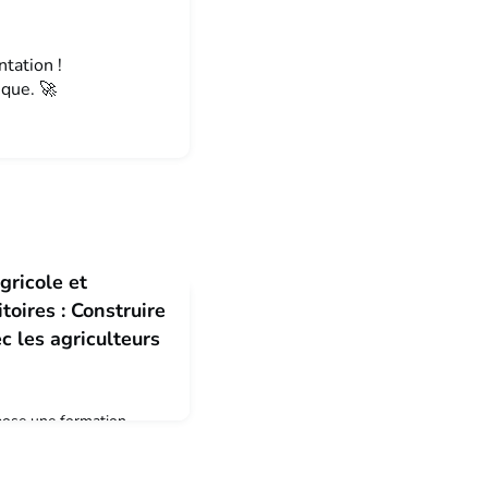
tation !
ique. 🚀
gricole et
itoires : Construire
c les agriculteurs
opose une formation
alimentaire sur les
n en commun avec les
du 19 au 21 mars 2025.