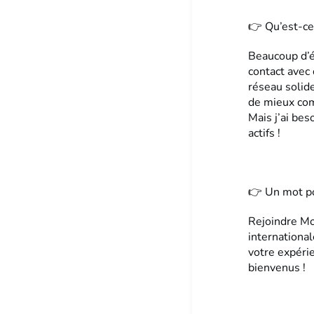
👉 Qu’est-ce
Beaucoup d’é
contact avec
réseau solid
de mieux com
Mais j’ai bes
actifs !
👉 Un mot po
Rejoindre Mo
international
votre expéri
bienvenus !