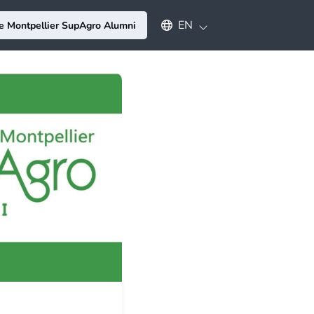
Select an available language
EN
e Montpellier SupAgro Alumni