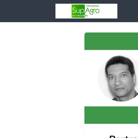
Votr
asso
Rése
Espa
Entr
Adhé