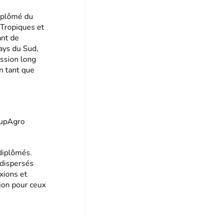
Diplômé du
 Tropiques et
ant de
pays du Sud,
ssion long
n tant que
SupAgro
 diplômés.
 dispersés
xions et
ion pour ceux