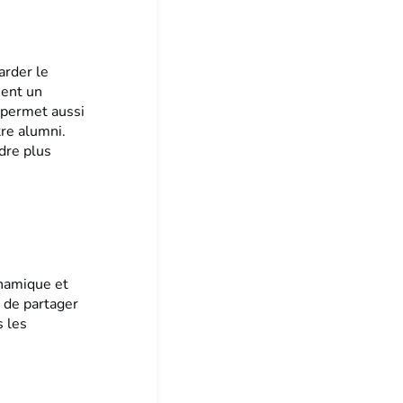
arder le
hent un
 permet aussi
re alumni.
ndre plus
namique et
, de partager
s les