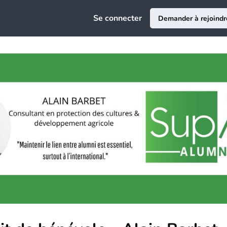
e
Se connecter
Demander à rejoindr
ciation
au
ce Emploi
epreneuriat
sion