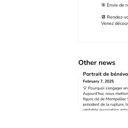
🎯 Envie de r
📆 Rendez-vo
Venez découv
Other news
Portrait de bénévo
February 7, 2025
💡 Pourquoi s’engager en
Aujourd’hui, nous metton
figure clé de Montpellier
président de la rupture,
véritable association act
témoignage ! 👇🔍 "Un rés
l’anime."📢 Interview d’
Antoine ! Peux-tu te prés