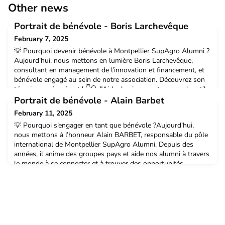
Other news
Portrait de bénévole - Boris Larchevêque
February 7, 2025
💡 Pourquoi devenir bénévole à Montpellier SupAgro Alumni ?
Aujourd’hui, nous mettons en lumière Boris Larchevêque,
consultant en management de l’innovation et financement, et
bénévole engagé au sein de notre association. Découvrez son
témoignage inspirant ! 👇🔍 "Aider les jeunes et me rendre utile,
c'est ce qui me motive au quotidien."👉 Boris, peux-tu te
Portrait de bénévole - Alain Barbet
présenter en quelques mots ?Je suis consu
February 11, 2025
💡 Pourquoi s’engager en tant que bénévole ?Aujourd’hui,
nous mettons à l’honneur Alain BARBET, responsable du pôle
international de Montpellier SupAgro Alumni. Depuis des
années, il anime des groupes pays et aide nos alumni à travers
le monde à se connecter et à trouver des opportunités.
Découvrez son témoignage ! 👇 🔍 "Maintenir le lien entre
alumni est essentiel, surtout à l’international." 📢