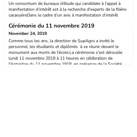
Un consortium de bureaux d’étude qui candidate à l’appel à
manifestation d’intérêt est à la recherche d'experts de la filière
cacaoyèreDans le cadre d’un avis à manifestation d’intérêt
(AMI) pour le recrutement d’une assistance technique en
Cérémonie du 11 novembre 2019
charge d’appuyer le projet PARSA au Congo, nous recherchons
des experts de la filière cacaoyère. Ces experts viendront en
November 24, 2019
appui à la mise en œuvre de la Compos
Comme tous les ans, la direction de SupAgro a invité le
personnel, les étudiants et diplômés à se réunir devant le
monument aux morts de l'école.La cérémonie s'est déroulée
lundi 11 novembre 2019 à 11 heures en célébration de
l'Armistice du 11 novembre 1918, en présence de la Société
des Membres de la Légion d’Honneur et de l’Association des
Alumni de Montpellier SupAgro..