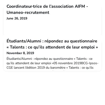
Coordinateur·trice de l’association AIFM -
Umaneo-recrutement
June 26, 2019
Étudiants/Alumni : répondez au questionnaire
« Talents : ce qu’ils attendent de leur emploi »
November 8, 2019
Étudiants/Alumni : répondez au questionnaire « Talents : ce
qu’ils attendent de leur emploi »05 novembre 2019BCG-Ipsos-
CGE lancent l’édition 2019 du baromètre « Talents : ce qu’ils
attendent de leur emploi » auprès des étudiants et Alumni et
vous mettent une nouvelle fois à contribution. Les
consultations menées par Ipsos en 2015 et 2017 pour BCG en
partenariat avec la CGE, ont connu grâce à votre