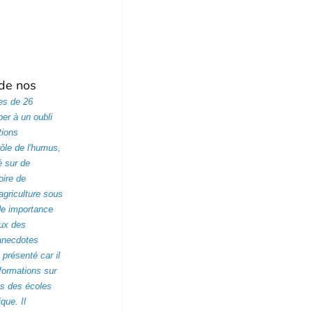
 de nos
es de 26
er à un oubli
tions
ôle de l'humus,
é sur de
oire de
'agriculture sous
nde importance
aux des
 anecdotes
 présenté car il
formations sur
es des écoles
que. Il