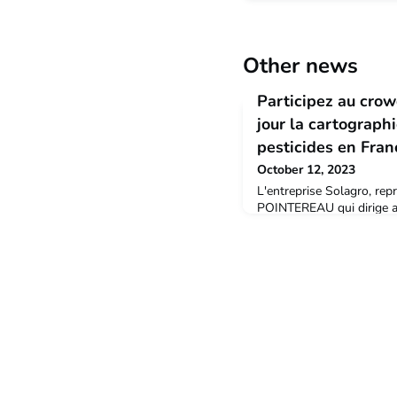
Other news
Participez au cro
jour la cartograph
pesticides en Fran
October 12, 2023
L'entreprise Solagro, rep
POINTEREAU qui dirige au
souhaite mettre à jour la
cartographie de l’usage d
pouvez soutenir cette ini
faisant un don sur la pl
Miimosa :https://miimosa.
usage-des-pesticides-en