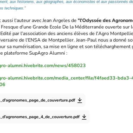
ment, aux historiens, aux géographes, aux économistes et aux passionnés de l
des techniques."
 aussi l'auteur avec Jean Argeles de
"l'Odyssée des Agronom
"
Fresque d'une Grande Ecole De la Méditerranée ouverte sur 
dité par l'association des anciens élèves de l'Agro Montpellie
ersaire de l'ENSA de Montpellier. Jean-Paul nous a donné so
ur sa numérisation, sa mise en ligne et son télécharghement g
tre plateforme SupAgro Alumni :
agro-alumni.hivebrite.com/news/458023
agro-alumni.hivebrite.com/media_center/file/f4faed33-bda3
06
ts_d'agronomes_page_de_couverture.pdf
ts_d'agronomes_page_4_de_couverture.pdf