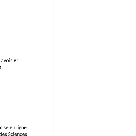
,
Lavoisier
s
mise en ligne
des Sciences