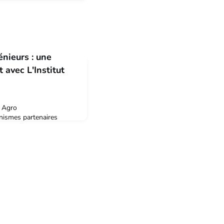
énieurs : une
 avec L'Institut
t Agro
nismes partenaires
ssociations, ...) de
jet d'étudiants
e d’étudiants motivés et
tude, une enquête, un
u tropical ou milieu
e et vin, environn