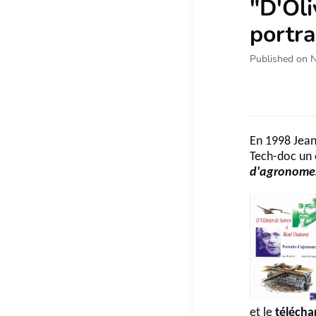
"D'Oli
portr
Published on 
En 1998 Jean
Tech-doc un 
d'agronome
et le
télécha