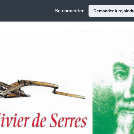
e
Se connecter
Demander à rejoindr
ciation
au
ce Emploi
epreneuriat
sion