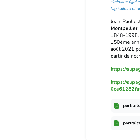
s'adresse égale
l'agriculture et 
Jean-Paul est
Montpellier
1848-1998. E
150ème anniv
août 2021 po
partir de no
https://sup
https://sup
0ce61282fa
portrai
portrai