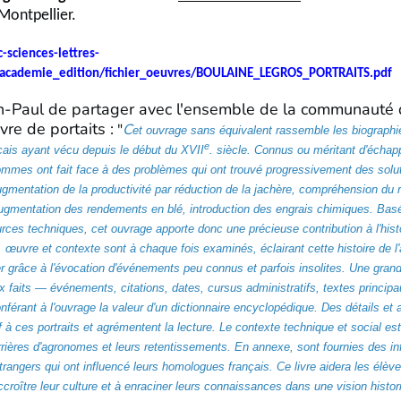
 Montpellier.
-sciences-lettres-
r/academie_edition/fichier_oeuvres/BOULAINE_LEGROS_PORTRAITS.pdf
an-Paul de partager avec l'ensemble de la communauté
vre de portaits :
"
C
et ouvrage sans équivalent rassemble les biographi
e
ais ayant vécu depuis le début du XVII
. siècle. Connus ou méritant d'échapp
hommes ont fait face à des problèmes qui ont trouvé progressivement des solu
gmentation de la productivité par réduction de la jachère, compréhension du r
augmentation des rendements en blé, introduction des engrais chimiques. Bas
ces techniques, cet ouvrage apporte donc une précieuse contribution à l'hist
ie, œuvre et contexte sont à chaque fois examinés, éclairant cette histoire de l
ier grâce à l'évocation d'événements peu connus et parfois insolites. Une gra
 faits — événements, citations, dates, cursus administratifs, textes princip
érant à l'ouvrage la valeur d'un dictionnaire encyclopédique. Des détails et
f à ces portraits et agrémentent la lecture. Le contexte technique et social est
rrières d'agronomes et leurs retentissements. En annexe, sont fournies des in
angers qui ont influencé leurs homologues français. Ce livre aidera les élèv
accroître leur culture et à enraciner leurs connaissances dans une vision histori