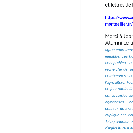
et lettres de
https://www.ac
montpellier.f
Merci à Je
Alumni ce li
agronomes franç
injustifié, ces 
acceptables : au
recherche de l'
nombreuses sour
l'agriculture. V
un jour particul
est accordée aux
agronomes— conf
donnent du relie
explique ces ca
17 agronomes étr
d'agriculture à 