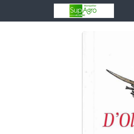
Votr
asso
Rése
Espa
Entr
Adhé