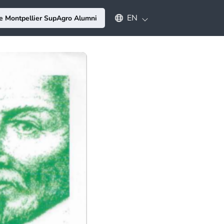
Select an available language
EN
e Montpellier SupAgro Alumni