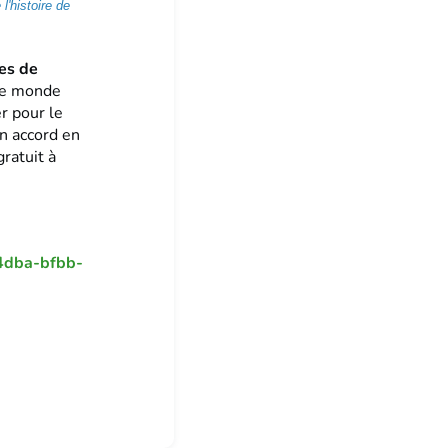
'histoire de
es de
le monde
r pour le
n accord en
ratuit à
-4dba-bfbb-