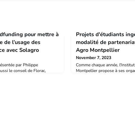
wdfunding pour mettre à
Projets d'étudiants ing
ie de l’usage des
modalité de partenariat
ce avec Solagro
Agro Montpellier
November 7, 2023
résentée par Philippe
Comme chaque année, l'Institu
ssi le conseil de Florac,
Montpellier propose à ses orga
 deuxième version de la
(entreprises privées, publiques, a
es pesticides en France.Vous
collaborer, via le dispositif "Pro
tiative avant le 15/10/2023 en
ingénieurs" (PEI) avec un group
ateforme de crowdfunding
dynamiques pour réaliser une é
com/projects/cartographie-de-l-
diagnostic… en agronomie (milie
-france-adonis V
tempéré), agro-alimentaire, vign