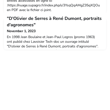
Brèves accessibles en ligne ici
:https://nuage.supagro.fr/index.php/s/3YsqQqAMgZ35qXQOu
en PDF avec le fichier ci-joint.
"D'Olivier de Serres à René Dumont, portraits
d'agronomes"
November 1, 2023
En 1998 Jean Boulaine et Jean-Paul Legros (promo 1963)
ont publié chez Lavoisier Tech-doc un ouvrage intitulé
"D'olivier de Serres à René Dumont, portraits d'agronomes".
Jean-Paul Legros a obtenu de l'éditeur son accord pour la mise
en ligne et le téléchargement gratuit de ce livre sur le seul site
web de l'Académie des Sciences et lettres de Montpellier.
https://www.ac-sciences-lettres-montpellie