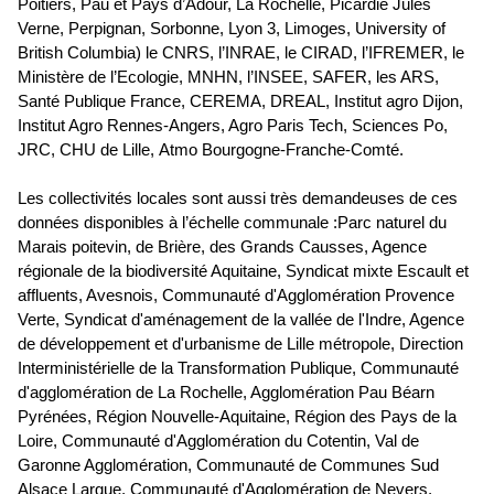
Poitiers, Pau et Pays d’Adour, La Rochelle, Picardie Jules
Verne, Perpignan, Sorbonne, Lyon 3, Limoges,
University of
British Columbia
) le CNRS, l’INRAE, le CIRAD, l’IFREMER, le
Ministère de l’Ecologie, MNHN, l’INSEE, SAFER, les ARS,
Santé Publique France, CEREMA, DREAL, Institut agro Dijon,
Institut Agro Rennes-Angers, Agro Paris Tech, Sciences Po,
JRC, CHU de Lille,
Atmo Bourgogne-Franche-Comté.
Les collectivités locales sont aussi très demandeuses de ces
données disponibles à l’échelle communale :Parc naturel du
Marais poitevin, de Brière, des Grands Causses, Agence
régionale de la biodiversité Aquitaine, Syndicat mixte Escault et
affluents, Avesnois, Communauté d'Agglomération Provence
Verte,
Syndicat d'aménagement de la vallée de l'Indre, Agence
de développement et d'urbanisme de Lille métropole, Direction
Interministérielle de la Transformation Publique, Communauté
d'agglomération de La Rochelle, Agglomération Pau Béarn
Pyrénées, Région Nouvelle-Aquitaine, Région des Pays de la
Loire, Communauté d'Agglomération du Cotentin, Val de
Garonne Agglomération, Communauté de Communes Sud
Alsace Largue, Communauté d'Agglomération de Nevers,