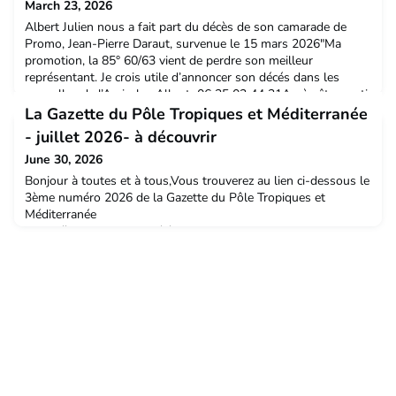
March 23, 2026
Albert Julien nous a fait part du décès de son camarade de
Promo, Jean-Pierre Daraut, survenue le 15 mars 2026"Ma
promotion, la 85° 60/63 vient de perdre son meilleur
représentant. Je crois utile d’annoncer son décés dans les
nouvelles de l’Amicale. Albert 06 25 02 44 31Après être sorti
major de la promo, Ingénieur Agricole et Œnologue,
La Gazette du Pôle Tropiques et Méditerranée
Champenois, il a débuté sa carrière au CIVC sous les ordres
- juillet 2026- à découvrir
June 30, 2026
Bonjour à toutes et à tous,Vous trouverez au lien ci-dessous le
3ème numéro 2026 de la Gazette du Pôle Tropiques et
Méditerranée
:https://nuage.supagro.fr/s/Q2zWMSZbgt2eTeFVous en
souhaitant une bonne réception et une excellente lecture,Bien
cordialementJe vous en souhaite une bonne réception et une
bonne lecture / visionnageBien cordialement,Christelle
FOULQUIERChargée de communicationCheffe de p