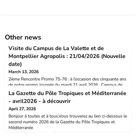
Other news
Visite du Campus de La Valette et de
Montpellier Agropolis : 21/04/2026 (Nouvelle
date)
March 13, 2026
2ième Rencontre Promo 75-76 : à l’occasion des cinquante ans
de notre promo Journée du mardi 21 avril 2026 , Campus de
La Valette, Montpellier Agropolis( places disponibles pour
La Gazette du Pôle Tropiques et Méditerranée
toutes autres promos)Bonjour,J'ai le plaisir de vous proposer
- avril2026 - à découvrir
le programme suivant pour se retrouver sur les lieux des
terrains de La Valette bientôt, une journée mêlant les
April 27, 2026
souvenirs passés avec les projets d'aujourd'huiM
Bonjour à toutes et à tous,Vous trouverez au lien ci-dessous le
second numéro 2026 de la Gazette du Pôle Tropiques et
Méditerranée
:https://nuage.supagro.fr/s/cTdNcoEKAoDbj4HVous en