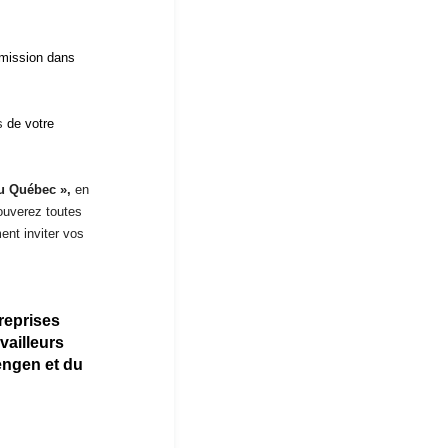
 mission dans
és
de votre
au Québec »,
en
ouverez toutes
ent inviter vos
reprises
availleurs
engen et du