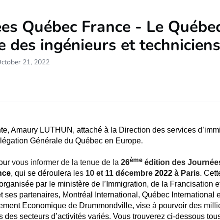
ées Québec France - Le Québe
e des ingénieurs et technicien
October 21, 2022
te, Amaury LUTHUN, attaché à la Direction des services d’immi
élégation Générale du Québec en Europe.
ème
our
vous informer de la tenue de la
26
édition des Journée
nce
, qui se déroulera
les
10 et 11 décembre
2022
à Paris
. Cet
organisée par le ministère de l’Immigration, de la Francisation e
 et ses partenaires, Montréal International, Québec International e
ment Economique de Drummondville, vise à pourvoir des
milli
 des secteurs d’activités variés. Vous trouverez ci-dessous tous