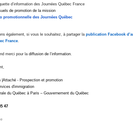
quette d’information des Journées Québec France
suels de promotion de la mission
éo promotionnelle des Journées Québec
ons également, si vous le souhaitez, à partager la
publication Facebook d’
ec France
.
nd merci pour la
diffusion de l’information.
nt,
n
|Attaché - Prospection et promotion
rvices d'immigration
érale du Québec à Paris – Gouvernement du Québec
85 47
se