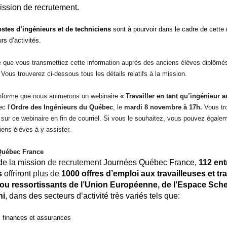
 mission de recrutement.
stes d’ingénieurs et de techniciens
sont à pourvoir dans le cadre de cette
rs d’activités.
le que vous transmettiez cette information auprès des anciens élèves diplôm
 Vous trouverez ci-dessous tous les détails relatifs à la mission.
informe que nous animerons un webinaire
« Travailler en tant qu’ingénieur 
c l’
Ordre des Ingénieurs du Québec
, le
mardi 8 novembre à 17h.
Vous tr
 sur ce webinaire en fin de courriel. Si vous le souhaitez, vous pouvez égalem
iens élèves à y assister.
Québec France
de la mission
de recrutement
Journées Québec France,
112 ent
s
offriront
plus de
1000 offres d’emploi
aux travailleuses et tr
/ou ressortissants de l’Union Européenne, de l’Espace Sch
ni
, dans des secteurs d’activité très variés tels que:
, finances et assurances