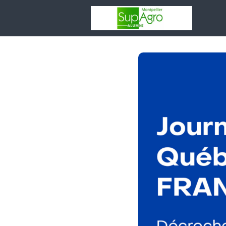
Votr
asso
Rése
Espa
Entr
Adhé