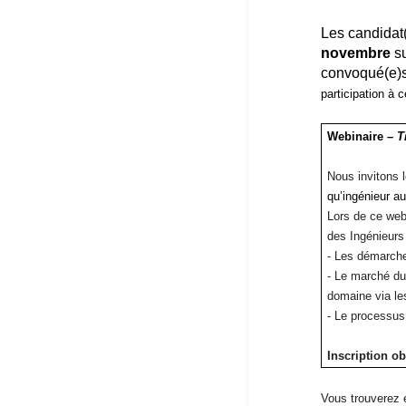
Les candidat(
novembre
su
convoqué(e)s
participation à 
Webinaire –
T
Nous invitons 
qu’ingénieur a
Lors de ce web
des Ingénieurs
- Les démarches
- Le marché du 
domaine via l
- Le processus
Inscription ob
Vous trouverez e