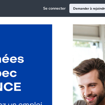
e
Se connecter
Demander à rejoindr
ciation
au
ce Emploi
epreneuriat
sion