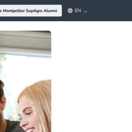
Select an available language
EN
e Montpellier SupAgro Alumni