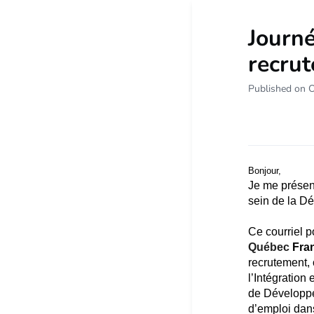
Journ
recrut
Published on 
Bonjour,
Je me présen
sein de la D
Ce courriel p
Québec
Fra
recrutement, 
l’Intégration
de Développe
d’emploi dans