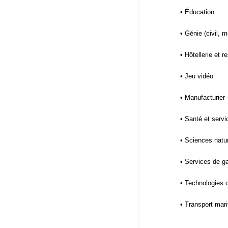
• Éducation
• Génie (civil, 
• Hôtellerie et r
• Jeu vidéo
• Manufacturier
• Santé et serv
• Sciences natur
• Services de ga
• Technologies d
• Transport mar