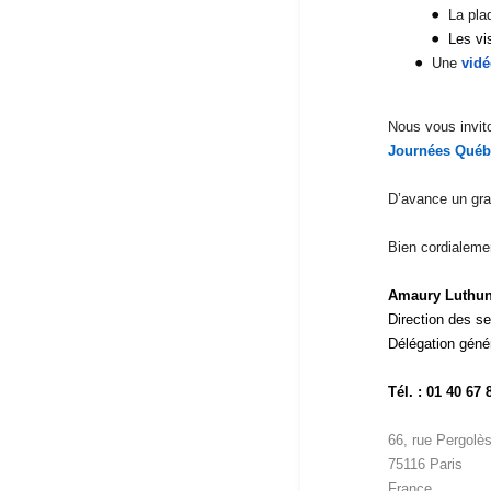
La pla
Les vi
Une
vid
Nous vous invit
Journées Québ
D’avance un gra
Bien cordialeme
Amaury Luthu
Direction des se
Délégation gén
Tél. : 01 40 67 
66, rue Pergolè
75116 Paris
France