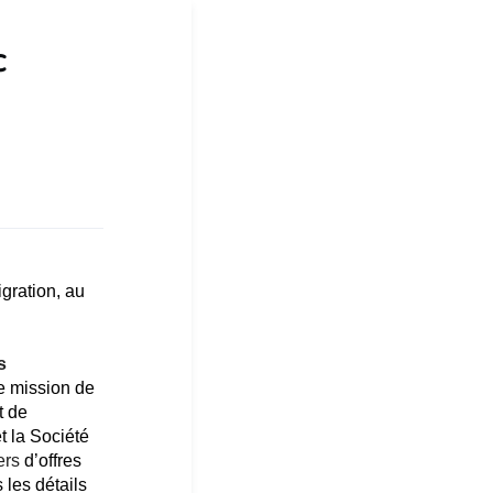
c
s
gration, au
s
te mission de
t de
t la Société
ers
d’offres
 les détails