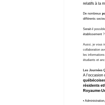
relatifs à la
De nombreux
po
différents secteu
Serait
-il possib
établissement
?
Aussi, je vous 
collaboration ave
les informations
étudiants et anc
Les Journées 
A l’occasion 
québécoise
résidents et
Royaume-U
• Administration