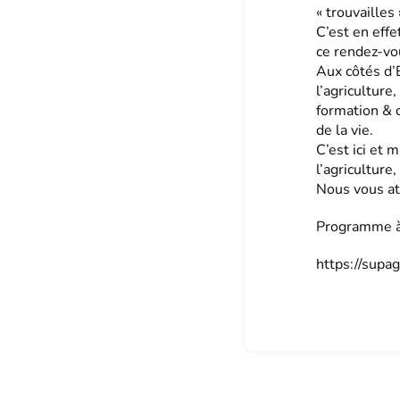
« trouvailles 
C’est en effe
ce rendez-vo
Aux côtés d’E
l’agriculture
formation & d
de la vie.
C’est ici et 
l’agriculture
Nous vous at
Programme à 
https://supa