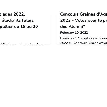
piades 2022,
Concours Graines d'Agr
 étudiants futurs
2022 - Votez pour le p
ellier du 18 au 20
des Alumni"
February 10, 2022
Parmi les 12 projets sélectionn
2022 du Concours Graine d'Ag
t l’événement tant attendu par
de voter pour le projet qui vous
de France. Organisé sur le
marqué.Nous vous proposons de
s à Montpellier, il regroupera
courtes réalisées par nos alumn
 du Diplôme National
aussi des diplômés) pour vous 
 (Université de Pharma et
choixLes votes sont ouverts du 
r), Reims, Dijon, Toulouse et
minuit.https://supagro-alu
0 étudiants. La promotion
r viticultu