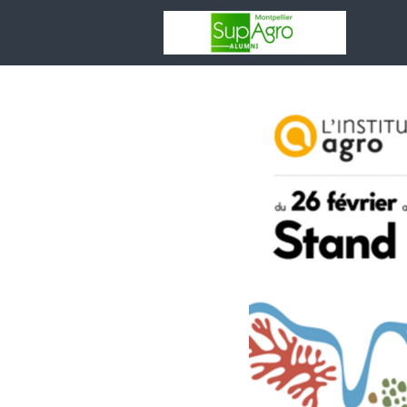
Votr
asso
Rése
Espa
Entr
Adhé