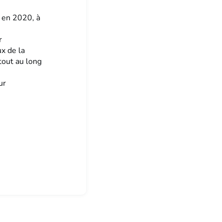
n en 2020, à
r
ux de la
tout au long
ur