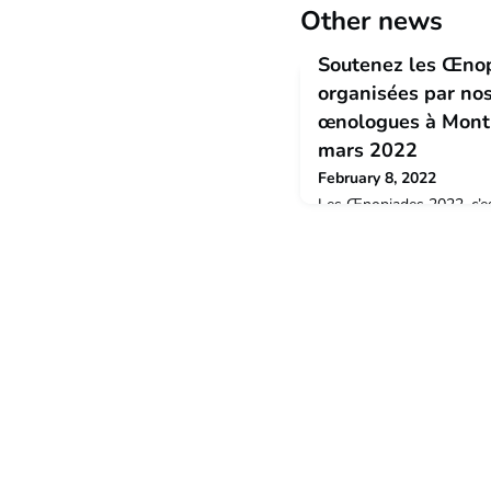
Other news
Soutenez les Œno
organisées par nos
œnologues à Montp
mars 2022
February 8, 2022
Les Œnopiades 2022, c’es
les étudiants œnologues 
week-end du 18 au 20 mar
les 6 centres historiques
d’Œnologue : Montpellier
l’Institut Agro Montpellie
Bordeaux avec plus de 30
spécialisée dans le secteu