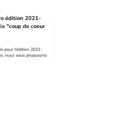
o édition 2021-
rix "coup de coeur
és pour l'édition 2021-
ro, nous vous proposons
 aura le plus séduit ou
 visualiser 12 vidéos
i (des étudiants mais
convaincre dans votre
11 février au 16 février