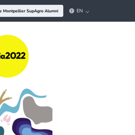
Select an available language
EN
e Montpellier SupAgro Alumni