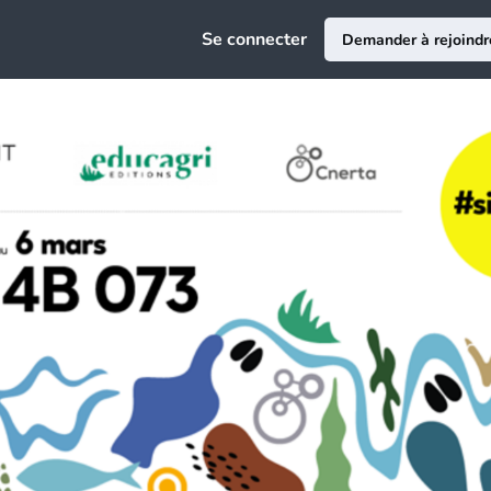
e
Se connecter
Demander à rejoindr
ciation
au
ce Emploi
epreneuriat
sion