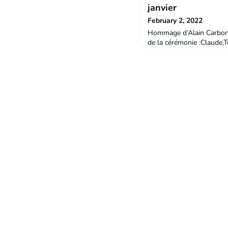
janvier
February 2, 2022
Hommage d’Alain Carbonn
de la cérémonie :Claude,T
ta vie :Mais personne ne c
!Avec ton cœur si grand, 
les tiens, courageux tou
victoire, grandi par la déf
c’est pour ça qu’il t’aime 
parfaite,Tu trouves