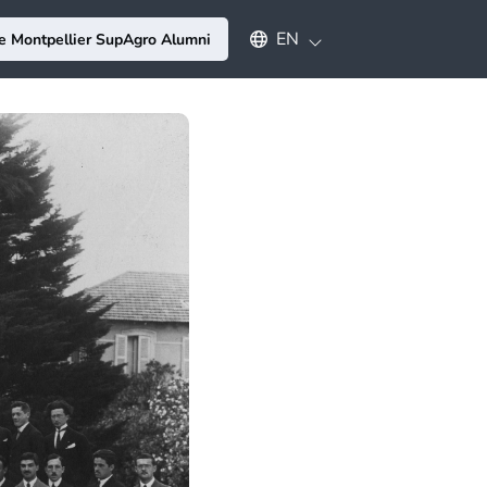
Select an available language
EN
e Montpellier SupAgro Alumni