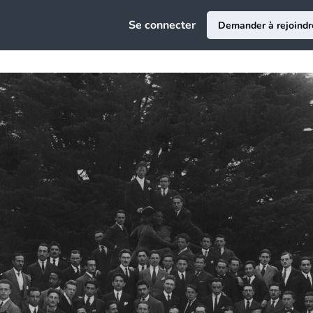
e
Se connecter
Demander à rejoindr
ciation
au
ce Emploi
epreneuriat
sion