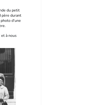
nde du petit
d père durant
e photo d'une
ère.
r et à nous