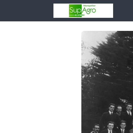
Votr
asso
Rése
Espa
Entr
Adhé