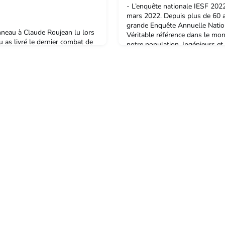
- L’enquête nationale IESF 202
mars 2022. Depuis plus de 60 a
grande Enquête Annuelle Natio
eau à Claude Roujean lu lors
Véritable référence dans le mon
u as livré le dernier combat de
notre population, Ingénieurs et 
roit que tu sois le perdant
sa renommée et sa fiabilité m
tel ballon de rugby,Tu animes
tous les répondants ! Si l’enquê
t le temps…Joyeux dans la
mettre en lumière les grandes 
aite,Tu aimes ton prochain, et
! Tu as pour idéal société