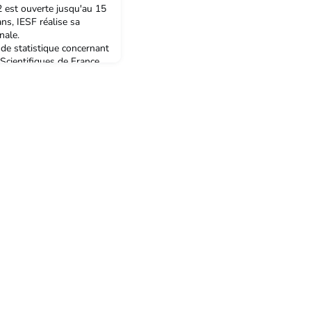
2 est ouverte jusqu'au 15
ns, IESF réalise sa
nale.
de statistique concernant
Scientifiques de France,
athématique dépendent de
te est réalisée afin de
tenda