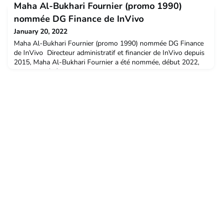
Maha Al-Bukhari Fournier (promo 1990)
filtres lui sont proposés pour affiner son choix en fonction des
compétences, secteurs d'activité, fonction occupée, ....Le top
nommée DG Finance de InVivo
départ est lancé, Les étudiants reçoiven
January 20, 2022
Maha Al-Bukhari Fournier (promo 1990) nommée DG Finance
de InVivo Directeur administratif et financier de InVivo depuis
2015, Maha Al-Bukhari Fournier a été nommée, début 2022,
directrice générale en charge des finances, de la DSI, du
juridique et des M&A du groupe.Diplômée de l'école nationale
supérieure d'agronomie SupAgro de Montpellier et d'un MBA
à HCE Paris, Maha Al-Bukhari Fournier débute