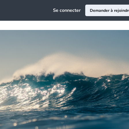
e
Se connecter
Demander à rejoindr
ciation
au
ce Emploi
epreneuriat
sion