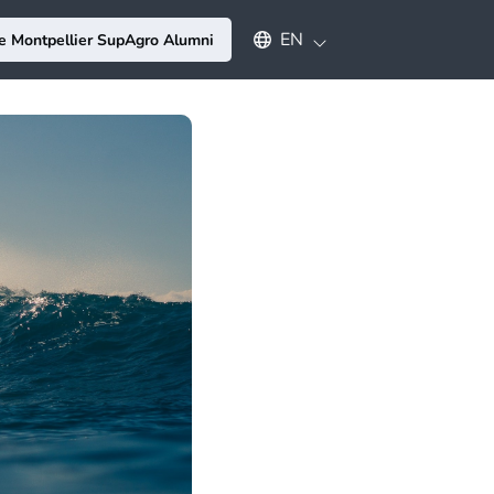
Select an available language
EN
e Montpellier SupAgro Alumni