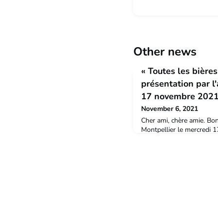
Other news
« Toutes les bières
présentation par l'
17 novembre 2021
November 6, 2021
Cher ami, chère amie. Bo
Montpellier le mercredi
Gazette Café 6 rue Levat 
gare),et à la demande des
notre livre : « Toutes les
parlerai de « Biérologie »
l’occasion de rendre hom
autour d’une mousse.Tou