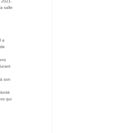
 2021.
a salle
s
l a
 de
iens
durant
 à son
olonté
mos qui