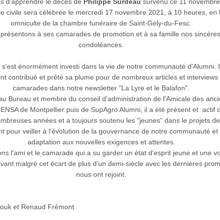
s d'apprendre le décès de
Philippe Surdeau
survenu ce 11 novembre
 civile sera célébrée le mercredi 17 novembre 2021, à 10 heures, en l
omniculte de la chambre funéraire de Saint-Gély-du-Fesc.
présentons à ses camarades de promotion et à sa famille nos sincère
condoléances.
e s'est énormément investi dans la vie de notre communauté d'Alumni. I
t contribué et prêté sa plume pour de nombreux articles et interviews
camarades dans notre newsletter "La Lyre et le Balafon".
au Bureau et membre du conseil d'administration de l'Amicale des anc
'ENSA de Montpellier puis de SupAgro Alumni, il a été présent et actif 
mbreuses années et a toujours soutenu les "jeunes" dans le projets de
 pour veiller à l'évolution de la gouvernance de notre communauté et
adaptation aux nouvelles exigences et attentes.
ns l'ami et le camarade qui a su garder un état d'esprit jeune et une v
'avant malgré cet écart de plus d'un demi-siècle avec les dernières pro
nous ont rejoint.
houk et Renaud Frémont