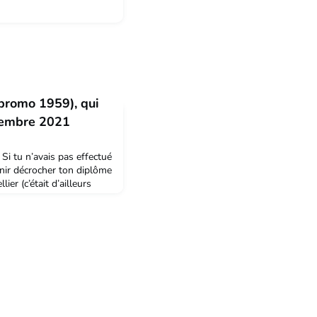
romo 1959), qui
ovembre 2021
i tu n’avais pas effectué
enir décrocher ton diplôme
er (c’était d’ailleurs
), je t’aurais connu
vions approximativement
 lieu d’être ton
re Ecole, j’ai dû attendre