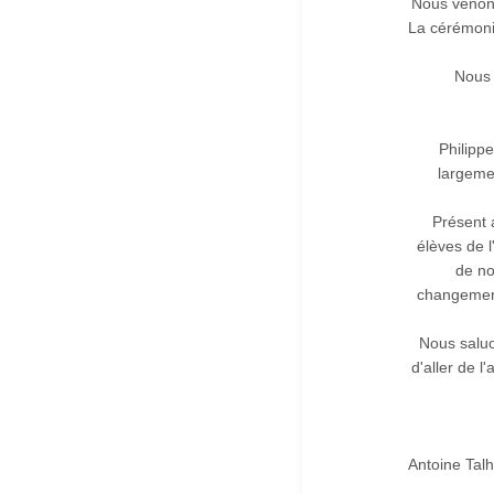
Nous venon
La cérémonie
Nous 
Philipp
largemen
Présent 
élèves de l
de no
changement
Nous saluo
d'aller de l
Antoine Tal