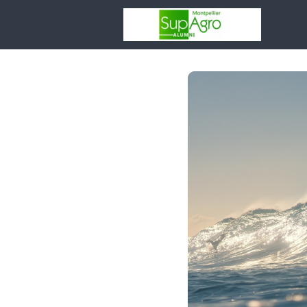
Votr
asso
Rése
Espa
Entr
Adhé