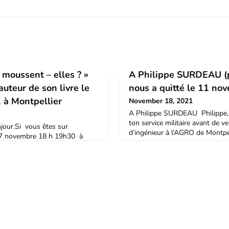
 moussent – elles ? »
A Philippe SURDEAU (p
auteur de son livre le
nous a quitté le 11 n
 à Montpellier
November 18, 2021
A Philippe SURDEAU Philippe, S
ton service militaire avant de v
njour.Si vous êtes sur
d’ingénieur à l’AGRO de Montpelli
 17 novembre 18 h 19h30 à
encore vraisemblablement l’AGRI
- Montpellier (près de la
beaucoup plus tôt, car nous a
 éditions Quae je présenterai
le même âge. Mais, de ce fait, au
 bières moussent – elles ? » et
condisciple sur les bancs de not
.Ce sera aussi pour nous tous,
que tu viennes
mage à Dany Griffon. A bientôt
tes