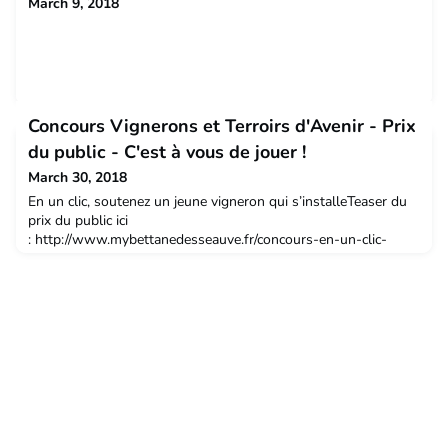
March 9, 2018
Concours Vignerons et Terroirs d'Avenir - Prix
du public - C'est à vous de jouer !
March 30, 2018
En un clic, soutenez un jeune vigneron qui s’installeTeaser du
prix du public ici
: http://www.mybettanedesseauve.fr/concours-en-un-clic-
soutenez-un-jeune-vigneron-qui-sinstalle--Ils sont jeunes, ils
ont le courage de se lancer dans le métier de leur rêve, ils ont
des idées plein la tête pour défendre leur terroir et leur vision
du vin. Le concours Vignerons et Terroirs d’Avenir donne les
moyens a