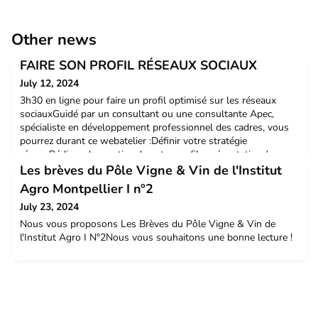
Other news
FAIRE SON PROFIL RÉSEAUX SOCIAUX
July 12, 2024
3h30 en ligne pour faire un profil optimisé sur les réseaux
sociauxGuidé par un consultant ou une consultante Apec,
spécialiste en développement professionnel des cadres, vous
pourrez durant ce webatelier :Définir votre stratégie
réseauRédiger des parties de votre profil : présentation /
résumé, titre, bannière sur LinkedIn.Bénéficier d’un regard
Les brèves du Pôle Vigne & Vin de l'Institut
croisé sur votre profil avec un consultant Apec et
Agro Montpellier I n°2
July 23, 2024
Nous vous proposons Les Brèves du Pôle Vigne & Vin de
l'Institut Agro I N°2Nous vous souhaitons une bonne lecture !