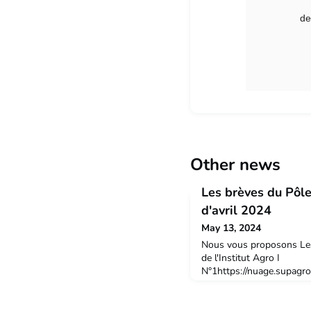
de
Other news
Les brèves du Pôl
d'avril 2024
May 13, 2024
Nous vous proposons Les
de l'Institut Agro I
N°1https://nuage.supagr
PDF avec le fichier ci-jo
bonne lecture !Bien cord