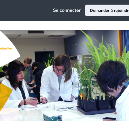
e
Se connecter
Demander à rejoindr
ciation
au
ce Emploi
epreneuriat
sion