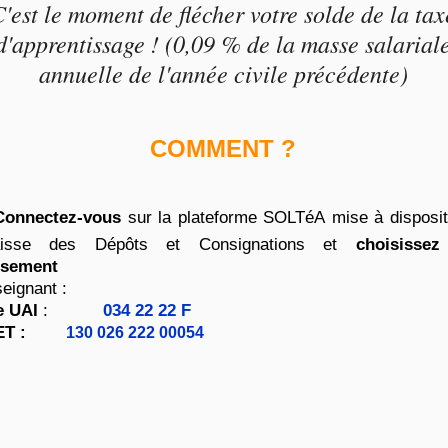
'est le moment de flécher votre solde de la tax
d'apprentissage ! (0,09 % de la masse salarial
annuelle de l'année civile précédente)
COMMENT ?
Connectez-vous
sur la plateforme SOLTéA
mise à disposit
isse des Dépôts et Consignations et
choisissez
ssement
eignant :
e UAI
:
034 22 22 F
ET :
130 026 222 00054