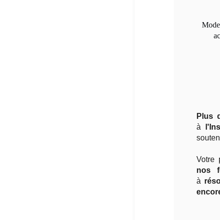
Mode 
ac
Plus 
à
l'In
souteni
Votre 
nos f
à
réso
encor