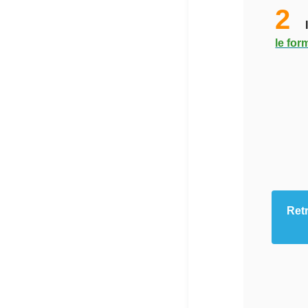
2
le for
Retr