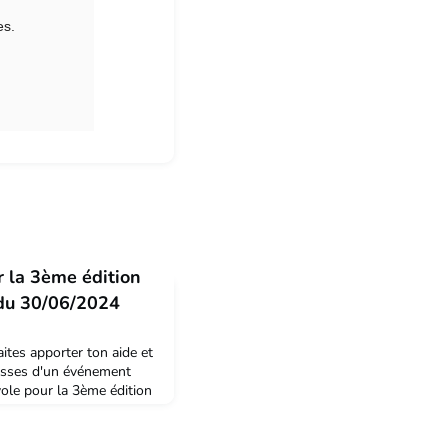
es.
 la 3ème édition
 du 30/06/2024
s apporter ton aide et
isses d'un événement
vole pour la 3ème édition
ramme : des rencontres,
des conférences, des
iance convivialeLe thème