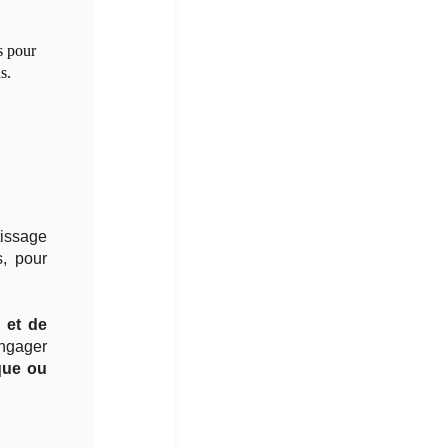
s pour
s.
tissage
, pour
 et de
ngager
que ou