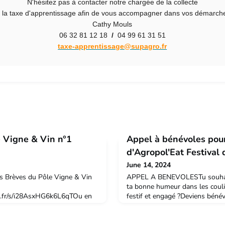
N'hésitez pas à contacter notre chargée de la collecte
 la taxe d'apprentissage afin de vous accompagner dans vos démarch
Cathy Mouls
06 32 81 12 18
/
04 99 61 31 51
taxe-apprentissage@supagro.fr
e Vigne & Vin n°1
Appel à bénévoles pour
d'Agropol'Eat Festival
June 14, 2024
 Brèves du Pôle Vigne & Vin
APPEL A BENEVOLESTu souhaite
ta bonne humeur dans les coul
o.fr/s/i28AsxHG6k6L6qTOu en
festif et engagé ?Deviens béné
int.Nous vous souhaitons une
d'Agropol'Eat Festival.Au prog
ialement
un grand banquet, des stands, 
concerts…le tout dans une amb