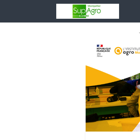
Votr
asso
Rése
Espa
Entr
Adhé