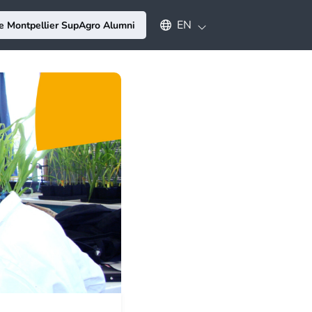
Select an available language
EN
e Montpellier SupAgro Alumni