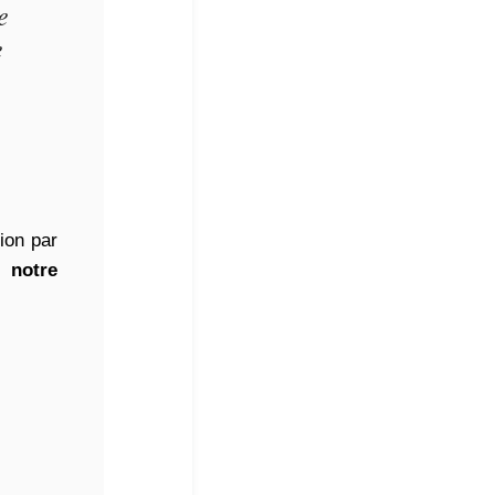
e
e
ion par
 notre