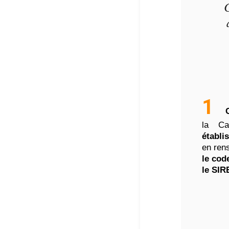
C
1
la Ca
établi
en rens
le
cod
le SIR