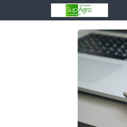
Votr
asso
Rése
Espa
Entr
Adhé