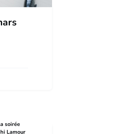
mars
a soirée
phi Lamour