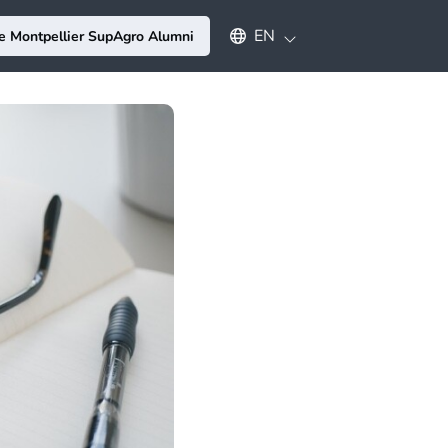
Select an available language
EN
e Montpellier SupAgro Alumni