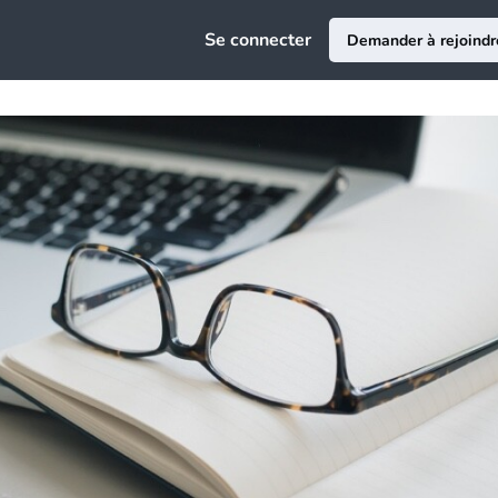
e
Se connecter
Demander à rejoindr
ciation
au
ce Emploi
epreneuriat
sion