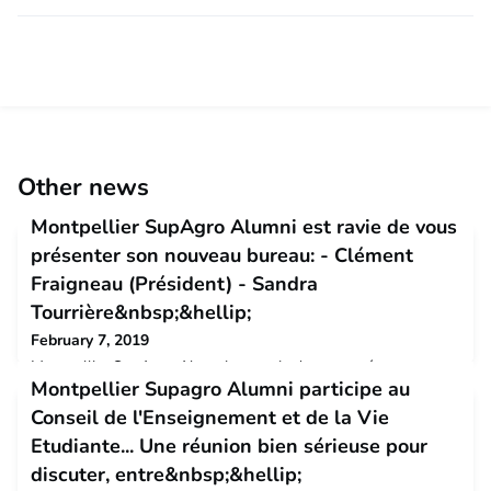
Other news
Montpellier SupAgro Alumni est ravie de vous
présenter son nouveau bureau: - Clément
Fraigneau (Président) - Sandra
Tourrière&nbsp;&hellip;
February 7, 2019
Montpellier SupAgro Alumni est ravie de vous présenter son
Montpellier Supagro Alumni participe au
nouveau bureau:- Clément Fraigneau (Président)- Sandra
Tourrière (Trésorière)- Renaud Frémont (Secrétaire)
Conseil de l'Enseignement et de la Vie
Etudiante... Une réunion bien sérieuse pour
discuter, entre&nbsp;&hellip;