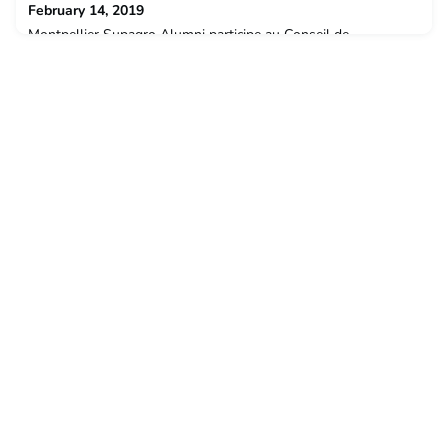
February 14, 2019
Montpellier Supagro Alumni participe au Conseil de
l'Enseignement et de la Vie Etudiante... Une réunion bien
sérieuse pour discuter, entre autres, de la fusion des écoles,
des Interagros, de la mobilité internationale...Etre un alumni,
c'est aussi participer activement à l'évolution de l'enseignement
supérieur agronomique.