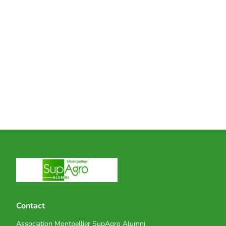
Contact
Association Montpellier SupAgro Alumni