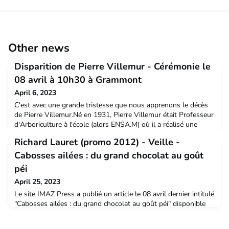
Other news
Disparition de Pierre Villemur - Cérémonie le
08 avril à 10h30 à Grammont
April 6, 2023
C'est avec une grande tristesse que nous apprenons le décès
de Pierre Villemur.Né en 1931, Pierre Villemur était Professeur
d'Arboriculture à l'école (alors ENSA.M) où il a réalisé une
longue carrière qui a perduré bien après sa prise de retraite en
Richard Lauret (promo 2012) - Veille -
mars 1996.Il était spécialiste des arbres fruitiers
méditerranéens, notamment l'olivier et a longtemps présidé la
Cabosses ailées : du grand chocolat au goût
chaire d'Arboriculture de l'école.De
péi
April 25, 2023
Le site IMAZ Press a publié un article le 08 avril dernier intitulé
"Cabosses ailées : du grand chocolat au goût péi" disponible
sur https://imazpress.com/actus-reunion/le-go-t-pei-du-
chocolat-avec-les-cabosses-aileesIl est consacré à un